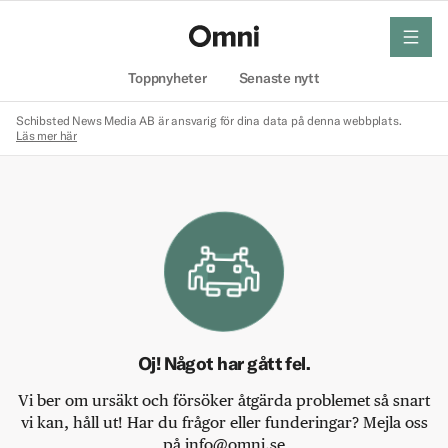
meny
Hem
Toppnyheter
Senaste nytt
Schibsted News Media AB är ansvarig för dina data på denna webbplats.
Läs mer här
Oj! Något har gått fel.
Vi ber om ursäkt och försöker åtgärda problemet så snart
vi kan, håll ut! Har du frågor eller funderingar? Mejla oss
på info@omni.se