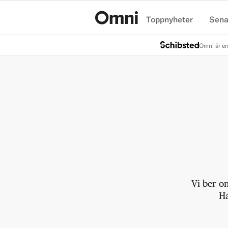
Toppnyheter
Sena
Hem
Omni är en
Vi ber o
Ha