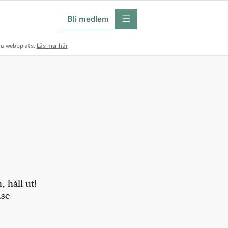
Bli medlem
meny
na webbplats.
Läs mer här
 håll ut!
.se