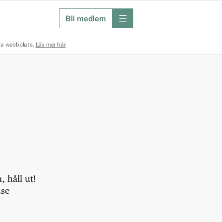
Bli medlem
meny
na webbplats.
Läs mer här
 håll ut!
.se