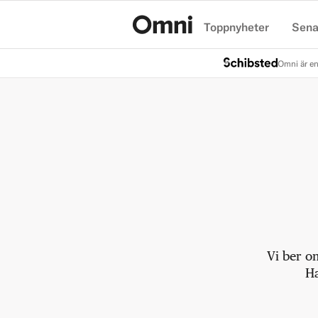
Toppnyheter
Sena
Hem
Omni är en
Vi ber o
Ha