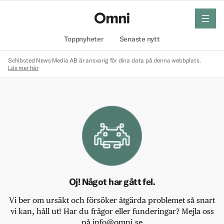
meny
Hem
Toppnyheter
Senaste nytt
Schibsted News Media AB är ansvarig för dina data på denna webbplats.
Läs mer här
Oj! Något har gått fel.
Vi ber om ursäkt och försöker åtgärda problemet så snart
vi kan, håll ut! Har du frågor eller funderingar? Mejla oss
på info@omni.se