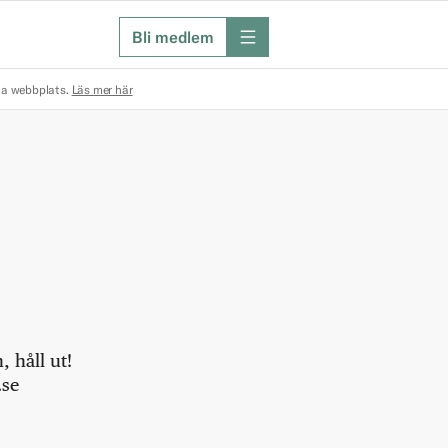
Bli medlem
meny
na webbplats.
Läs mer här
 håll ut!
.se