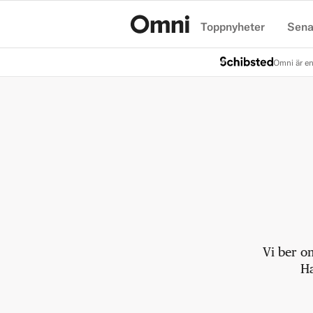
Toppnyheter
Sena
Hem
Omni är en
Vi ber o
Ha