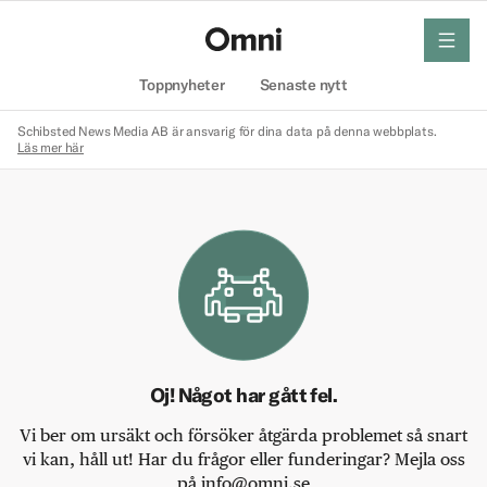
meny
Hem
Toppnyheter
Senaste nytt
Schibsted News Media AB är ansvarig för dina data på denna webbplats.
Läs mer här
Oj! Något har gått fel.
Vi ber om ursäkt och försöker åtgärda problemet så snart
vi kan, håll ut! Har du frågor eller funderingar? Mejla oss
på info@omni.se