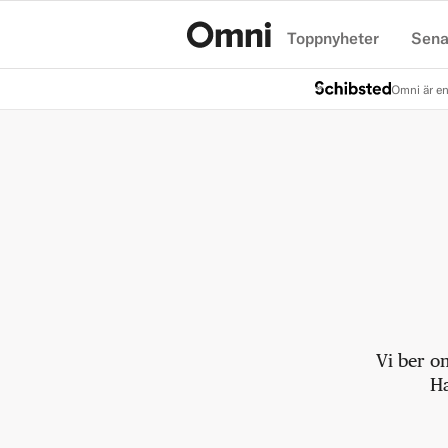
Toppnyheter
Sena
Hem
Omni är en
Vi ber o
Ha