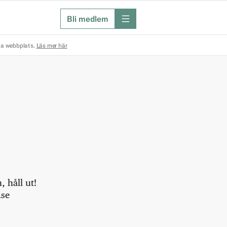
Bli medlem
meny
na webbplats.
Läs mer här
 håll ut!
.se