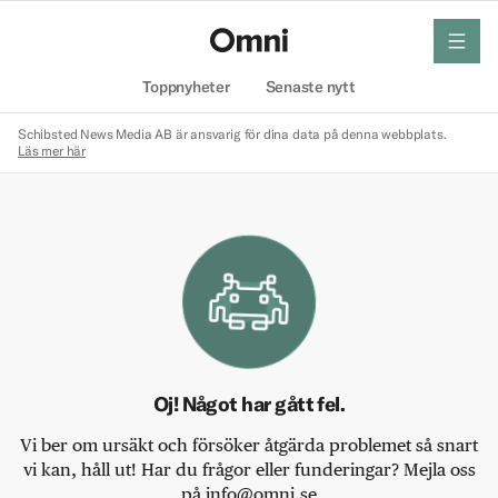
meny
Hem
Toppnyheter
Senaste nytt
Schibsted News Media AB är ansvarig för dina data på denna webbplats.
Läs mer här
Oj! Något har gått fel.
Vi ber om ursäkt och försöker åtgärda problemet så snart
vi kan, håll ut! Har du frågor eller funderingar? Mejla oss
på info@omni.se