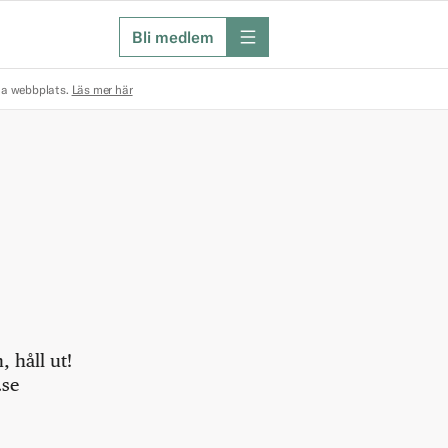
Bli medlem
meny
na webbplats.
Läs mer här
 håll ut!
.se