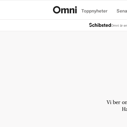
Toppnyheter
Sena
Hem
Omni är en
Vi ber o
Ha