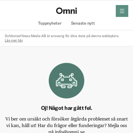
meny
Hem
Toppnyheter
Senaste nytt
Schibsted News Media AB är ansvarig för dina data på denna webbplats.
Läs mer här
Oj! Något har gått fel.
Vi ber om ursäkt och försöker åtgärda problemet så snart
vi kan, håll ut! Har du frågor eller funderingar? Mejla oss
på info@omni.se