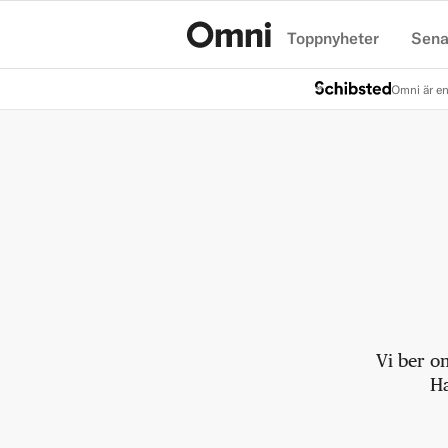
Toppnyheter
Sena
Hem
Omni är en
Vi ber o
Ha