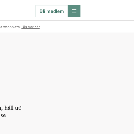
Bli medlem
meny
na webbplats.
Läs mer här
 håll ut!
.se