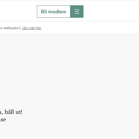
Bli medlem
meny
na webbplats.
Läs mer här
 håll ut!
.se