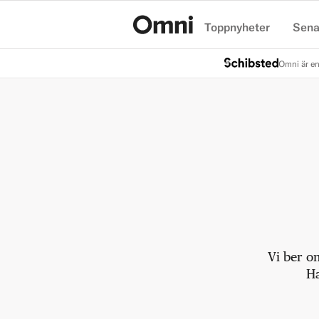
Toppnyheter
Sena
Hem
Omni är en
Vi ber o
Ha