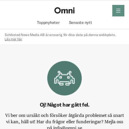
meny
Hem
Toppnyheter
Senaste nytt
Schibsted News Media AB är ansvarig för dina data på denna webbplats.
Läs mer här
Oj! Något har gått fel.
Vi ber om ursäkt och försöker åtgärda problemet så snart
vi kan, håll ut! Har du frågor eller funderingar? Mejla oss
på info@omni.se