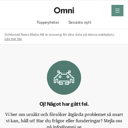
meny
Hem
Toppnyheter
Senaste nytt
Schibsted News Media AB är ansvarig för dina data på denna webbplats.
Läs mer här
Oj! Något har gått fel.
Vi ber om ursäkt och försöker åtgärda problemet så snart
vi kan, håll ut! Har du frågor eller funderingar? Mejla oss
på info@omni.se