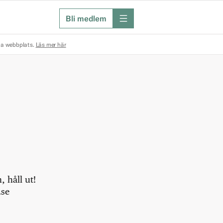
Bli medlem
meny
na webbplats.
Läs mer här
 håll ut!
.se