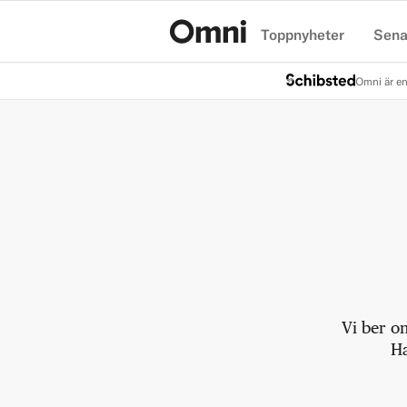
Toppnyheter
Sena
Hem
Omni är en
Vi ber o
Ha