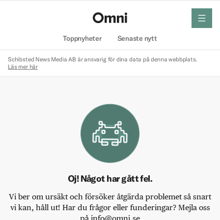
meny
Hem
Toppnyheter
Senaste nytt
Schibsted News Media AB är ansvarig för dina data på denna webbplats.
Läs mer här
Oj! Något har gått fel.
Vi ber om ursäkt och försöker åtgärda problemet så snart
vi kan, håll ut! Har du frågor eller funderingar? Mejla oss
på info@omni.se