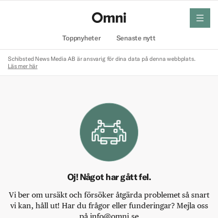
meny
Hem
Toppnyheter
Senaste nytt
Schibsted News Media AB är ansvarig för dina data på denna webbplats.
Läs mer här
Oj! Något har gått fel.
Vi ber om ursäkt och försöker åtgärda problemet så snart
vi kan, håll ut! Har du frågor eller funderingar? Mejla oss
på info@omni.se