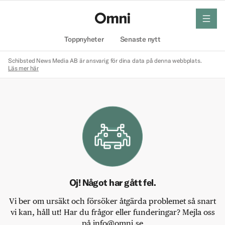
meny
Hem
Toppnyheter
Senaste nytt
Schibsted News Media AB är ansvarig för dina data på denna webbplats.
Läs mer här
Oj! Något har gått fel.
Vi ber om ursäkt och försöker åtgärda problemet så snart
vi kan, håll ut! Har du frågor eller funderingar? Mejla oss
på info@omni.se