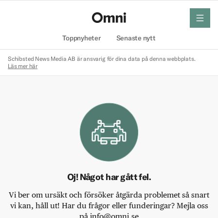
meny
Hem
Toppnyheter
Senaste nytt
Schibsted News Media AB är ansvarig för dina data på denna webbplats.
Läs mer här
Oj! Något har gått fel.
Vi ber om ursäkt och försöker åtgärda problemet så snart
vi kan, håll ut! Har du frågor eller funderingar? Mejla oss
på info@omni.se