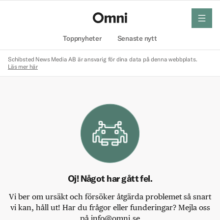
meny
Hem
Toppnyheter
Senaste nytt
Schibsted News Media AB är ansvarig för dina data på denna webbplats.
Läs mer här
Oj! Något har gått fel.
Vi ber om ursäkt och försöker åtgärda problemet så snart
vi kan, håll ut! Har du frågor eller funderingar? Mejla oss
på info@omni.se