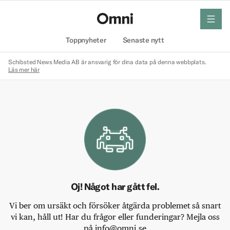
meny
Hem
Toppnyheter
Senaste nytt
Schibsted News Media AB är ansvarig för dina data på denna webbplats.
Läs mer här
Oj! Något har gått fel.
Vi ber om ursäkt och försöker åtgärda problemet så snart
vi kan, håll ut! Har du frågor eller funderingar? Mejla oss
på info@omni.se