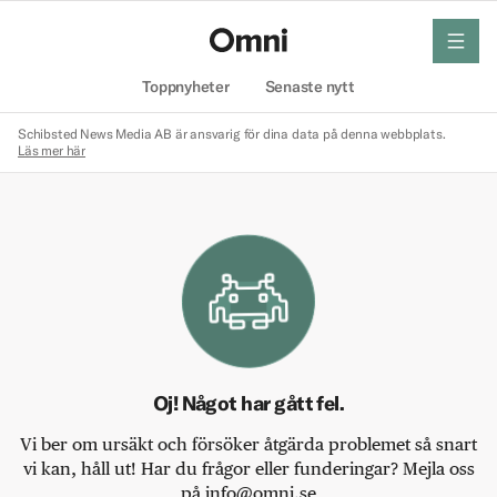
meny
Hem
Toppnyheter
Senaste nytt
Schibsted News Media AB är ansvarig för dina data på denna webbplats.
Läs mer här
Oj! Något har gått fel.
Vi ber om ursäkt och försöker åtgärda problemet så snart
vi kan, håll ut! Har du frågor eller funderingar? Mejla oss
på info@omni.se