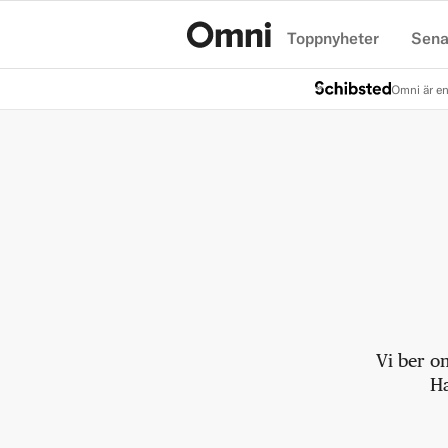
Toppnyheter
Sena
Hem
Omni är en
Vi ber o
Ha