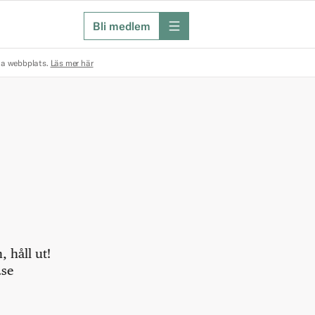
Bli medlem
meny
na webbplats.
Läs mer här
 håll ut!
.se