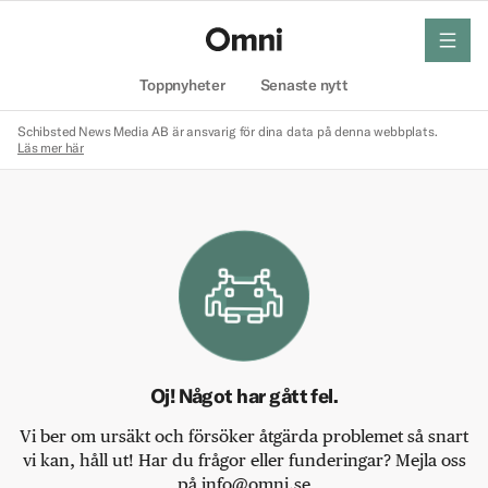
meny
Hem
Toppnyheter
Senaste nytt
Schibsted News Media AB är ansvarig för dina data på denna webbplats.
Läs mer här
Oj! Något har gått fel.
Vi ber om ursäkt och försöker åtgärda problemet så snart
vi kan, håll ut! Har du frågor eller funderingar? Mejla oss
på info@omni.se