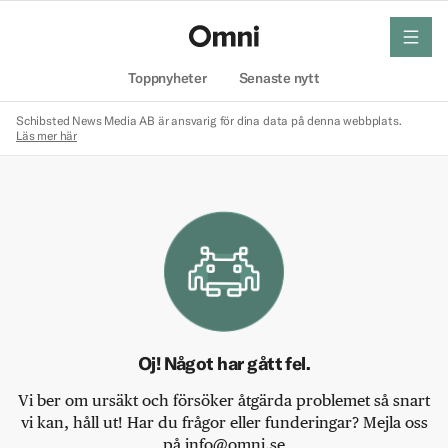
meny
Hem
Toppnyheter
Senaste nytt
Schibsted News Media AB är ansvarig för dina data på denna webbplats.
Läs mer här
Oj! Något har gått fel.
Vi ber om ursäkt och försöker åtgärda problemet så snart
vi kan, håll ut! Har du frågor eller funderingar? Mejla oss
på info@omni.se