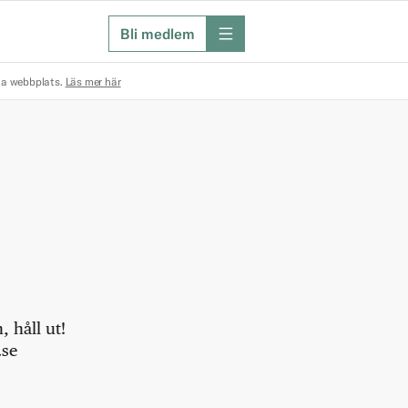
Bli medlem
meny
na webbplats.
Läs mer här
 håll ut!
.se