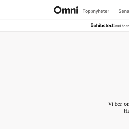
Toppnyheter
Sena
Hem
Omni är en
Vi ber o
Ha