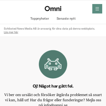
meny
Hem
Toppnyheter
Senaste nytt
Schibsted News Media AB är ansvarig för dina data på denna webbplats.
Läs mer här
Oj! Något har gått fel.
Vi ber om ursäkt och försöker åtgärda problemet så snart
vi kan, håll ut! Har du frågor eller funderingar? Mejla oss
på info@omni.se