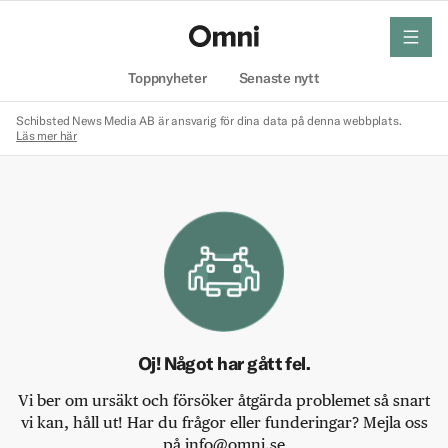
meny
Hem
Toppnyheter
Senaste nytt
Schibsted News Media AB är ansvarig för dina data på denna webbplats.
Läs mer här
Oj! Något har gått fel.
Vi ber om ursäkt och försöker åtgärda problemet så snart
vi kan, håll ut! Har du frågor eller funderingar? Mejla oss
på info@omni.se