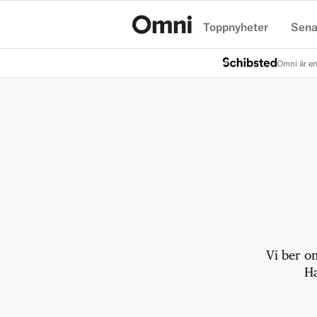
Toppnyheter
Sena
Hem
Omni är en
Vi ber o
Ha