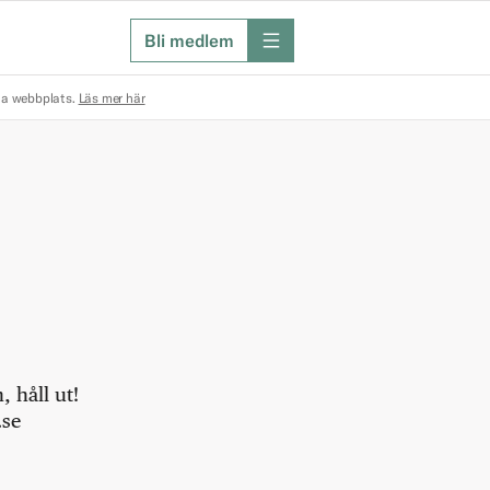
Bli medlem
meny
na webbplats.
Läs mer här
 håll ut!
.se