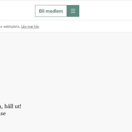
Bli medlem
meny
na webbplats.
Läs mer här
 håll ut!
.se