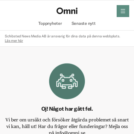
meny
Hem
Toppnyheter
Senaste nytt
Schibsted News Media AB är ansvarig för dina data på denna webbplats.
Läs mer här
Oj! Något har gått fel.
Vi ber om ursäkt och försöker åtgärda problemet så snart
vi kan, håll ut! Har du frågor eller funderingar? Mejla oss
på info@omni.se