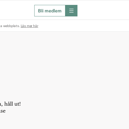
Bli medlem
meny
na webbplats.
Läs mer här
 håll ut!
.se