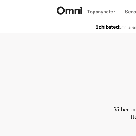
Toppnyheter
Sena
Hem
Omni är en
Vi ber o
Ha