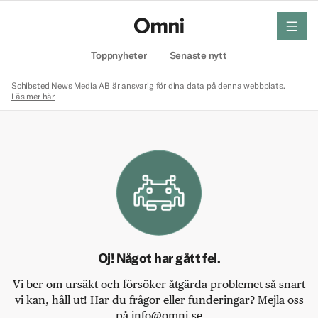
meny
Hem
Toppnyheter
Senaste nytt
Schibsted News Media AB är ansvarig för dina data på denna webbplats.
Läs mer här
Oj! Något har gått fel.
Vi ber om ursäkt och försöker åtgärda problemet så snart
vi kan, håll ut! Har du frågor eller funderingar? Mejla oss
på info@omni.se