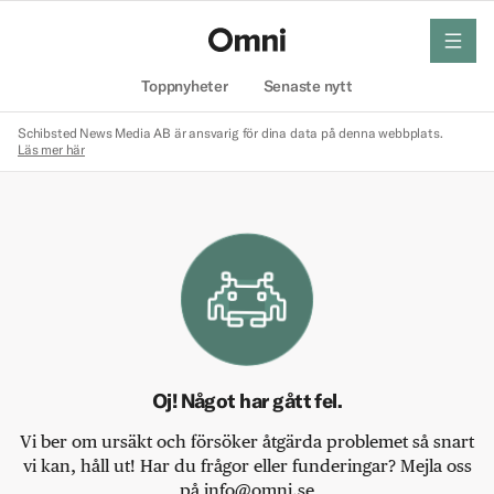
meny
Hem
Toppnyheter
Senaste nytt
Schibsted News Media AB är ansvarig för dina data på denna webbplats.
Läs mer här
Oj! Något har gått fel.
Vi ber om ursäkt och försöker åtgärda problemet så snart
vi kan, håll ut! Har du frågor eller funderingar? Mejla oss
på info@omni.se