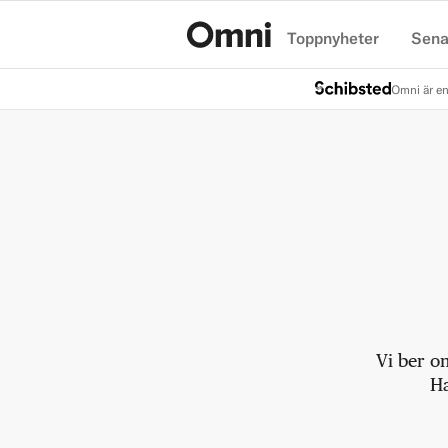
Toppnyheter
Sena
Hem
Omni är en
Vi ber o
Ha