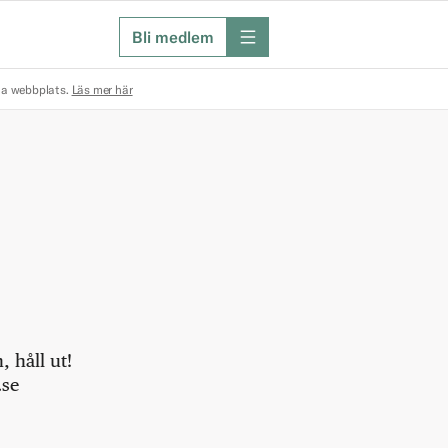
Bli medlem
meny
na webbplats.
Läs mer här
 håll ut!
.se