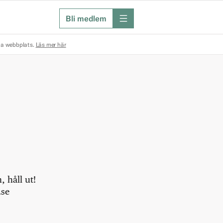
Bli medlem
meny
na webbplats.
Läs mer här
 håll ut!
.se