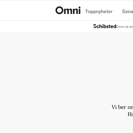
Toppnyheter
Sena
Hem
Omni är en
Vi ber o
Ha