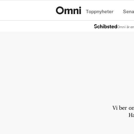
Toppnyheter
Sena
Hem
Omni är en
Vi ber o
Ha