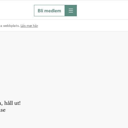
Bli medlem
meny
na webbplats.
Läs mer här
 håll ut!
.se