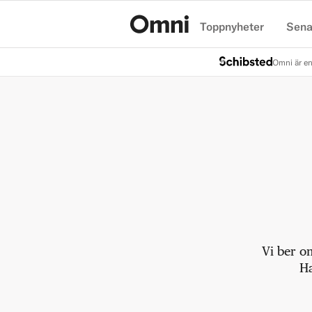
Toppnyheter
Sena
Hem
Omni är en
Vi ber o
Ha