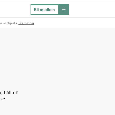
Bli medlem
meny
na webbplats.
Läs mer här
 håll ut!
.se