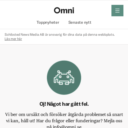
meny
Hem
Toppnyheter
Senaste nytt
Schibsted News Media AB är ansvarig för dina data på denna webbplats.
Läs mer här
Oj! Något har gått fel.
Vi ber om ursäkt och försöker åtgärda problemet så snart
vi kan, håll ut! Har du frågor eller funderingar? Mejla oss
på info@omni.se