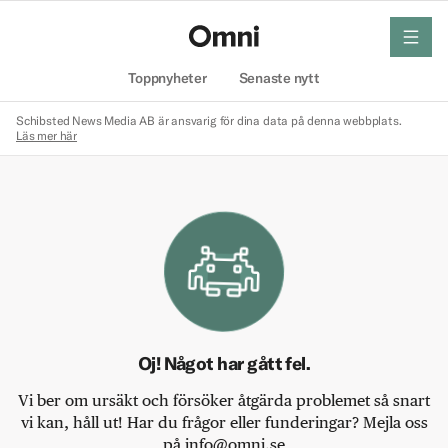
meny
Hem
Toppnyheter
Senaste nytt
Schibsted News Media AB är ansvarig för dina data på denna webbplats.
Läs mer här
Oj! Något har gått fel.
Vi ber om ursäkt och försöker åtgärda problemet så snart
vi kan, håll ut! Har du frågor eller funderingar? Mejla oss
på info@omni.se