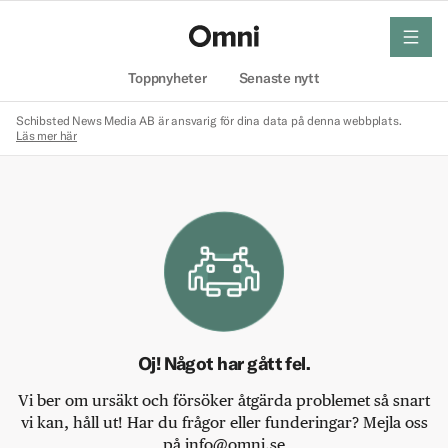
meny
Hem
Toppnyheter
Senaste nytt
Schibsted News Media AB är ansvarig för dina data på denna webbplats.
Läs mer här
Oj! Något har gått fel.
Vi ber om ursäkt och försöker åtgärda problemet så snart
vi kan, håll ut! Har du frågor eller funderingar? Mejla oss
på info@omni.se