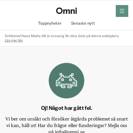
meny
Hem
Toppnyheter
Senaste nytt
Schibsted News Media AB är ansvarig för dina data på denna webbplats.
Läs mer här
Oj! Något har gått fel.
Vi ber om ursäkt och försöker åtgärda problemet så snart
vi kan, håll ut! Har du frågor eller funderingar? Mejla oss
på info@omni.se