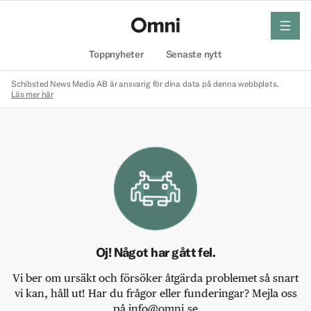
meny
Hem
Toppnyheter
Senaste nytt
Schibsted News Media AB är ansvarig för dina data på denna webbplats.
Läs mer här
Oj! Något har gått fel.
Vi ber om ursäkt och försöker åtgärda problemet så snart
vi kan, håll ut! Har du frågor eller funderingar? Mejla oss
på info@omni.se