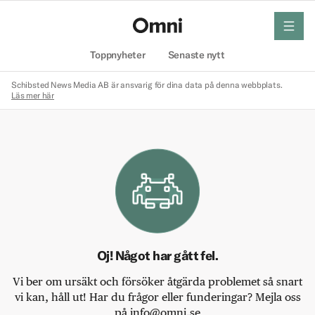
meny
Hem
Toppnyheter
Senaste nytt
Schibsted News Media AB är ansvarig för dina data på denna webbplats.
Läs mer här
Oj! Något har gått fel.
Vi ber om ursäkt och försöker åtgärda problemet så snart
vi kan, håll ut! Har du frågor eller funderingar? Mejla oss
på info@omni.se