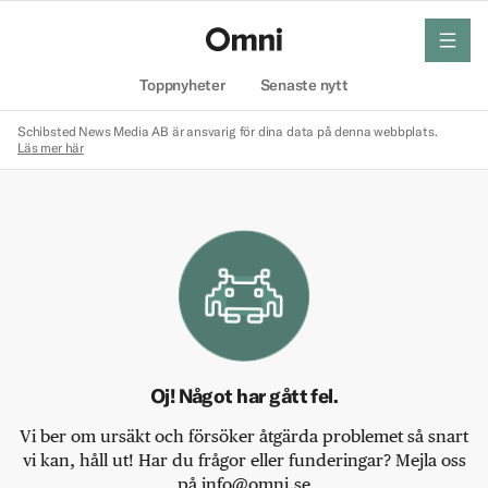
meny
Hem
Toppnyheter
Senaste nytt
Schibsted News Media AB är ansvarig för dina data på denna webbplats.
Läs mer här
Oj! Något har gått fel.
Vi ber om ursäkt och försöker åtgärda problemet så snart
vi kan, håll ut! Har du frågor eller funderingar? Mejla oss
på info@omni.se