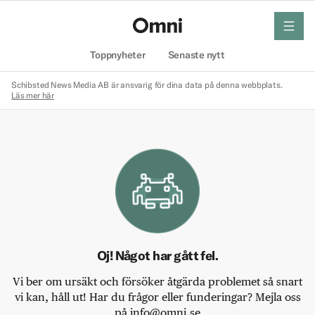
meny
Hem
Toppnyheter
Senaste nytt
Schibsted News Media AB är ansvarig för dina data på denna webbplats.
Läs mer här
Oj! Något har gått fel.
Vi ber om ursäkt och försöker åtgärda problemet så snart
vi kan, håll ut! Har du frågor eller funderingar? Mejla oss
på info@omni.se