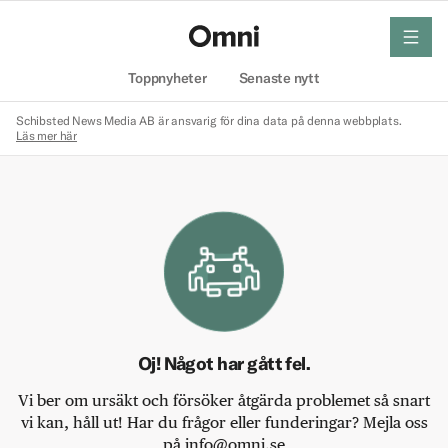
meny
Hem
Toppnyheter
Senaste nytt
Schibsted News Media AB är ansvarig för dina data på denna webbplats.
Läs mer här
Oj! Något har gått fel.
Vi ber om ursäkt och försöker åtgärda problemet så snart
vi kan, håll ut! Har du frågor eller funderingar? Mejla oss
på info@omni.se