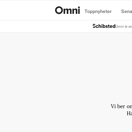
Toppnyheter
Sena
Hem
Omni är en
Vi ber o
Ha