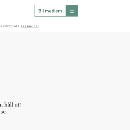
Bli medlem
meny
na webbplats.
Läs mer här
 håll ut!
.se