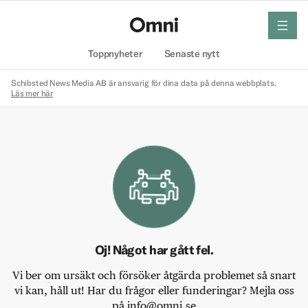
meny
Hem
Toppnyheter
Senaste nytt
Schibsted News Media AB är ansvarig för dina data på denna webbplats.
Läs mer här
Oj! Något har gått fel.
Vi ber om ursäkt och försöker åtgärda problemet så snart
vi kan, håll ut! Har du frågor eller funderingar? Mejla oss
på info@omni.se