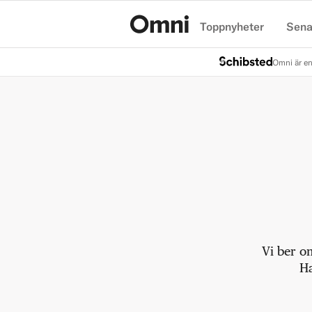
Toppnyheter
Sena
Hem
Omni är en
Vi ber o
Ha