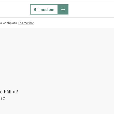
Bli medlem
meny
na webbplats.
Läs mer här
 håll ut!
.se